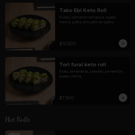
Tako Ebi Keto Roll
Pulpo, camarón tempura, queso 
crema, palta, envuelto en palta
$10.500
Tori furai keto roll
Pollo, almendras, cebollín, pimentón, 
queso crema.
$7.900
Hot Rolls