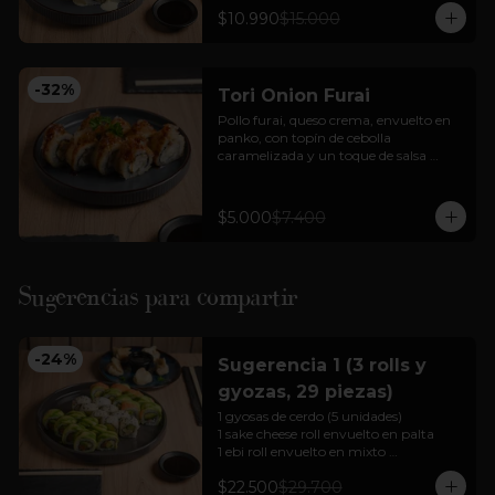
+ bebida en lata + 3 unidades gyozas 
$10.990
$15.000
de cerdo o pollo
-
32
%
Tori Onion Furai
Pollo furai, queso crema, envuelto en 
panko, con topín de cebolla 
caramelizada y un toque de salsa 
teriyaki.
$5.000
$7.400
Sugerencias para compartir
-
24
%
Sugerencia 1 (3 rolls y
gyozas, 29 piezas)
1 gyosas de cerdo (5 unidades)

1 sake cheese roll envuelto en palta

1 ebi roll envuelto en mixto 

1 california tori envuelto en sésamo 

$22.500
$29.700