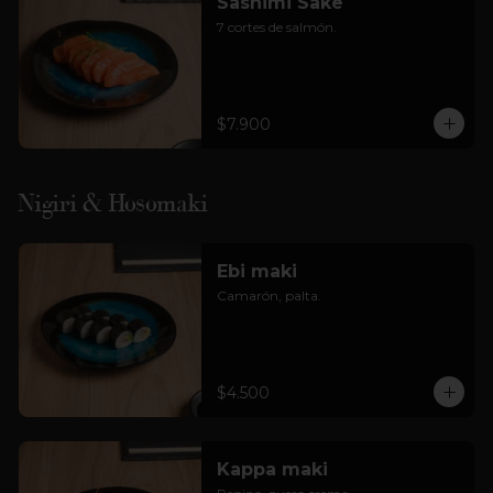
Sashimi Sake
7 cortes de salmón.
$7.900
Nigiri & Hosomaki
Ebi maki
Camarón, palta.
$4.500
Kappa maki