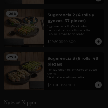
Para 2 personas

Cortesía: Salsa Soya, jengibre  y 
wasabi
-
28
%
Sugerencia 2 (4 rolls y
gyozas, 37 piezas)
1 gyozas de pollo (5 unidades)

1 almond roll envuelto en palta 

1 ebi roll envuelto en mixto

1 sake cheese tempura

$29.500
$40.800
1 chiizu onion roll envuelto en queso 
crema.

Para 2 a 3 personas

-
27
%
Sugerencia 3 (6 rolls, 48
Cortesía: Salsa Soya, jengibre  y 
piezas)
wasabi

(foto referencial)
1 chiizu onion roll envuelto en queso 
crema.

1 tori roll envuelto en palta

1 mushroom cheese roll envuelto en 
$38.000
$51.900
palta

1 sabi roll envuelto en palta

1 ebi cheese tempura (hot rolls)

1 mix tempura envuelto en nori 
tempurizado (hot rolls).

Nuevos Nippon