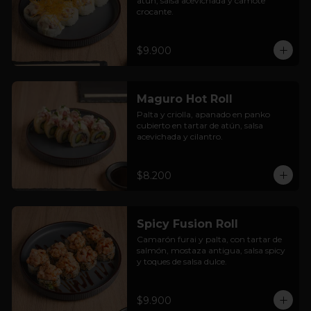
atún, salsa acevichada y camote 
crocante.
$9.900
Maguro Hot Roll
Palta y criolla, apanado en panko 
cubierto en tartar de atún, salsa 
acevichada y cilantro.
$8.200
Spicy Fusion Roll
Camarón furai y palta, con tartar de 
salmón, mostaza antigua, salsa spicy 
y toques de salsa dulce.
$9.900