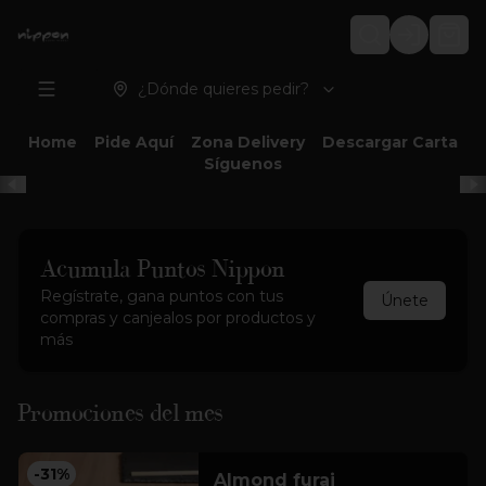
Login
¿Dónde quieres pedir?
Home
Pide Aquí
Zona Delivery
Descargar Carta
Síguenos
Acumula
Puntos Nippon
Regístrate, gana puntos con tus
Únete
compras y canjealos por productos y
más
Promociones del mes
-
31
%
Almond furai