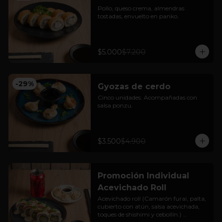
Pollo, queso crema, almendras 
tostadas, envuelto en panko.
$5.000
$7.200
-
29
%
Gyozas de cerdo
Cinco unidades. Acompañadas con 
salsa ponzu.
$3.500
$4.900
Promoción Individual
Acevichado Roll
Acevichado roll (Camarón furai, palta, 
cubierto con atún, salsa acevichada, 
toques de shishimi y cebollín.) 
