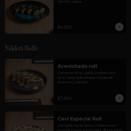
Salmón, palta.
$4.500
Nikkei Rolls
Acevichado roll
Camarón furai, palta, cubierto con 
atún, salsa acevichada, toques de 
shishimi y cebollín.
$7.900
Cevi Especial Roll
Camarón furai, palta, cubierto con 
ceviche y salsa acevichada. (8 bocados)