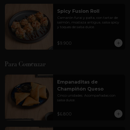
Cortesía: Salsa Soya, jengibre  y 
wasabi

Spicy Fusion Roll
(foto solo referencial)
Camarón furai y palta, con tartar de 
salmón, mostaza antigua, salsa spicy 
y toques de salsa dulce.
$9.900
Para Comenzar
Empanaditas de
Champiñón Queso
Cinco unidades. Acompañadas con 
salsa dulce.
$6.800