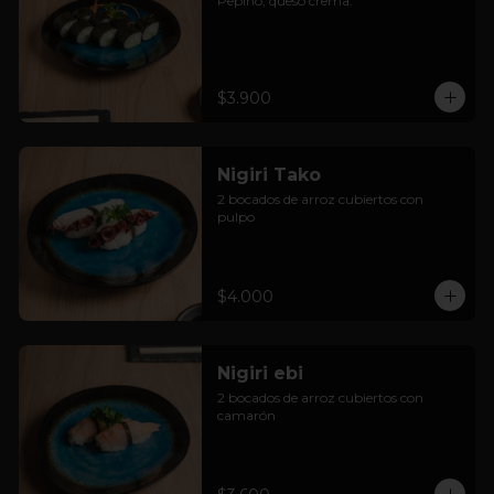
Pepino, queso crema.
$3.900
Nigiri Tako
2 bocados de arroz cubiertos con 
pulpo
$4.000
Nigiri ebi
2 bocados de arroz cubiertos con 
camarón