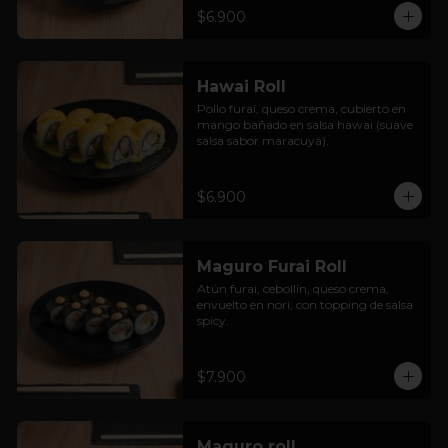
$6.900
Hawai Roll
Pollo furai, queso crema, cubierto en 
mango bañado en salsa hawai (suave 
salsa sabor maracuyá).
$6.900
Maguro Furai Roll
Atún furai, cebollín, queso crema, 
envuelto en nori, con topping de salsa 
spicy.
$7.900
Maguro roll