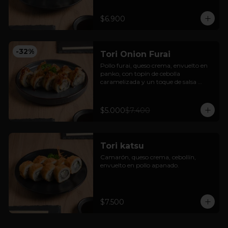
$6.900
-
32
%
Tori Onion Furai
Pollo furai, queso crema, envuelto en 
panko, con topín de cebolla 
caramelizada y un toque de salsa 
teriyaki.
$5.000
$7.400
Tori katsu
Camarón, queso crema, cebollín, 
envuelto en pollo apanado.
$7.500