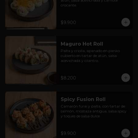
atún, salsa acevichada y camote 
crocante.
$9.900
Maguro Hot Roll
Palta y criolla, apanado en panko 
cubierto en tartar de atún, salsa 
acevichada y cilantro.
$8.200
Spicy Fusion Roll
Camarón furai y palta, con tartar de 
salmón, mostaza antigua, salsa spicy 
y toques de salsa dulce.
$9.900