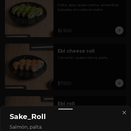
Palta, apio, queso crema, almendras 
tostadas, envuelto en palta.
$5.900
Ebi cheese roll
Camarón, queso crema, palta.
$7.500
Ebi roll
Camarón, palta.
Sake_Roll
Salmón, palta.