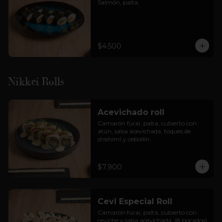
Salmón, palta.
$4.500
Nikkei Rolls
Acevichado roll
Camarón furai, palta, cubierto con 
atún, salsa acevichada, toques de 
shishimi y cebollín.
$7.900
Cevi Especial Roll
Camarón furai, palta, cubierto con 
ceviche y salsa acevichada. (8 bocados)