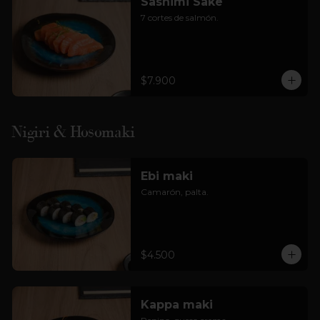
Sashimi Sake
7 cortes de salmón.
$7.900
Nigiri & Hosomaki
Ebi maki
Camarón, palta.
$4.500
Kappa maki