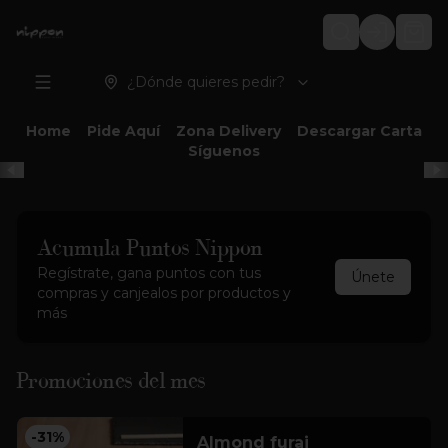
Login
¿Dónde quieres pedir?
Home
Pide Aquí
Zona Delivery
Descargar Carta
Síguenos
Acumula
Puntos Nippon
Regístrate, gana puntos con tus
Únete
compras y canjealos por productos y
más
Promociones del mes
-
31
%
Almond furai