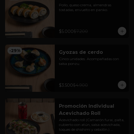
Pollo, queso crema, almendras 
tostadas, envuelto en panko.
$5.000
$7.200
-
29
%
Gyozas de cerdo
Cinco unidades. Acompañadas con 
salsa ponzu.
$3.500
$4.900
Promoción Individual
Acevichado Roll
Acevichado roll (Camarón furai, palta, 
cubierto con atún, salsa acevichada, 
toques de shishimi y cebollín.) 
