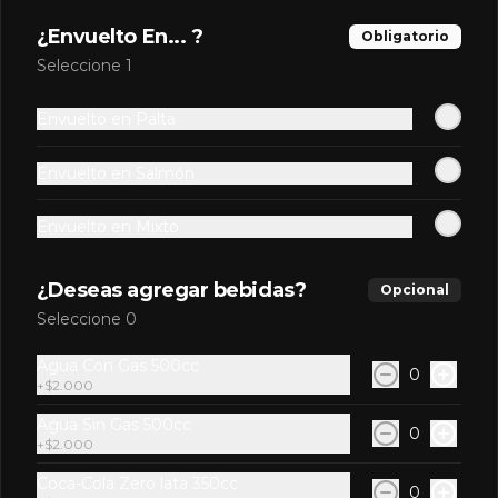
$6.900
¿Envuelto En... ?
Obligatorio
Seleccione 1
Hawai Roll
Envuelto en Palta
Pollo furai, queso crema, cubierto en 
mango bañado en salsa hawai (suave 
salsa sabor maracuyá).
Envuelto en Salmón
$6.900
Envuelto en Mixto
¿Deseas agregar bebidas?
Opcional
Maguro Furai Roll
Seleccione 0
Atún furai, cebollín, queso crema, 
envuelto en nori, con topping de salsa 
spicy.
Agua Con Gas 500cc
0
+
$2.000
$7.900
Agua Sin Gas 500cc
0
+
$2.000
Coca-Cola Zero lata 350cc
0
Maguro roll