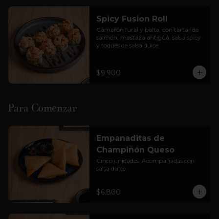
Cortesía: Salsa Soya, jengibre  y 
wasabi

Spicy Fusion Roll
(foto solo referencial)
Camarón furai y palta, con tartar de 
salmón, mostaza antigua, salsa spicy 
y toques de salsa dulce.
$9.900
Para Comenzar
Empanaditas de
Champiñón Queso
Cinco unidades. Acompañadas con 
salsa dulce.
$6.800