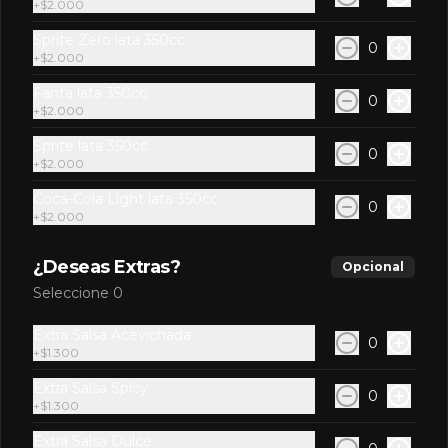
+
$2.000
Atún, palta.
Sprite Zero lata 350cc
0
+
$2.000
Fanta lata 350cc
0
$7.700
+
$2.000
Sprite lata 350cc
0
+
$2.000
Mango Roll
Coca-Cola Light lata 350cc
Camarón furai, queso crema, palta, 
0
+
$2.000
cubierto en mango con salsa de 
berries. (8 Bocados)
¿Deseas Extras?
Opcional
$7.700
Seleccione 0
Extra Salsa Acevichada
0
+
$1.300
Mushroom cheese roll
Champiñón salteado, queso crema, 
Extra Salsa Spicy
0
envuelto en palta.
+
$1.300
Extra Salsa Dulce