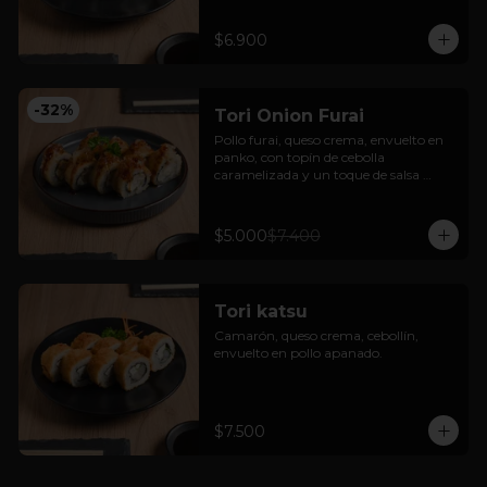
$6.900
-
32
%
Tori Onion Furai
Pollo furai, queso crema, envuelto en 
panko, con topín de cebolla 
caramelizada y un toque de salsa 
teriyaki.
$5.000
$7.400
Tori katsu
Camarón, queso crema, cebollín, 
envuelto en pollo apanado.
$7.500