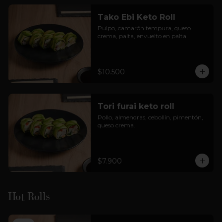
Tako Ebi Keto Roll
Pulpo, camarón tempura, queso 
crema, palta, envuelto en palta
$10.500
Tori furai keto roll
Pollo, almendras, cebollín, pimentón, 
queso crema.
$7.900
Hot Rolls