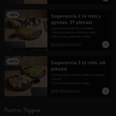
Para 2 personas

Cortesía: Salsa Soya, jengibre  y 
wasabi
-
28
%
Sugerencia 2 (4 rolls y
gyozas, 37 piezas)
1 gyozas de pollo (5 unidades)

1 almond roll envuelto en palta 

1 ebi roll envuelto en mixto

1 sake cheese tempura

$29.500
$40.800
1 chiizu onion roll envuelto en queso 
crema.

Para 2 a 3 personas

-
27
%
Sugerencia 3 (6 rolls, 48
Cortesía: Salsa Soya, jengibre  y 
piezas)
wasabi

(foto referencial)
1 chiizu onion roll envuelto en queso 
crema.

1 tori roll envuelto en palta

1 mushroom cheese roll envuelto en 
$38.000
$51.900
palta

1 sabi roll envuelto en palta

1 ebi cheese tempura (hot rolls)

1 mix tempura envuelto en nori 
tempurizado (hot rolls).

Nuevos Nippon