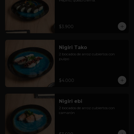
Pepino, queso crema.
$3.900
Nigiri Tako
2 bocados de arroz cubiertos con 
pulpo
$4.000
Nigiri ebi
2 bocados de arroz cubiertos con 
camarón