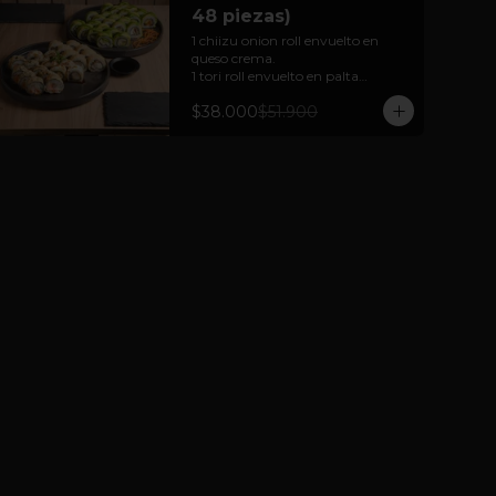
48 piezas)
1 chiizu onion roll envuelto en 
queso crema.

1 tori roll envuelto en palta

1 mushroom cheese roll envuelto 
$38.000
$51.900
en palta

1 sabi roll envuelto en palta

1 ebi cheese tempura (hot rolls)

1 mix tempura envuelto en nori 
tempurizado (hot rolls).

Cortesía: Salsa Soya, jengibre  y 
wasabi

(foto solo referencial)