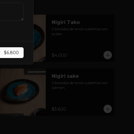
Nigiri Tako
2 bocados de arroz cubiertos con 
pulpo
r
$6.800
$4.000
Nigiri sake
2 bocados de arroz cubiertos con 
salmón.
$3.600