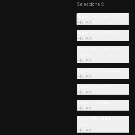
Cinco unidades. Acompañadas 
Seleccione 0
con salsa dulce.
$6.900
Agua Con Gas 500cc
+
$2.000
Agua Sin Gas 500cc
Tiradito de Atún
+
$2.000
Finos cortes de atún, marinados 
en salsa de ají amarillo con leche 
Coca-Cola Zero lata
de tigre, acompañado con palta y 
350cc
crocante de cancha.
+
$2.000
$9.900
Sprite Zero lata 350cc
+
$2.000
Fanta lata 350cc
+
$2.000
Sprite lata 350cc
+
$2.000
Ceviche Mixto
Salmón y Camarones aderezados 
Coca-Cola Light lata
al estilo peruano
350cc
+
$2.000