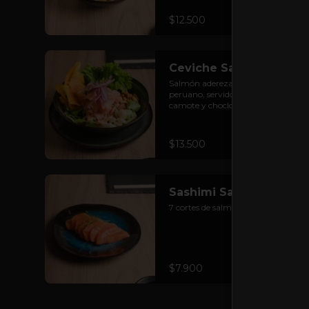
$12.500
Ceviche Sake
Salmón aderezado al estilo 
peruano, servido con cancha, 
camote y choclo.
$13.500
Sashimi Sake
7 cortes de salmón.
$7.900