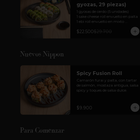
gyozas, 29 piezas)
1 gyosas de cerdo (5 unidades)

1 sake cheese roll envuelto en palta

1 ebi roll envuelto en mixto 

1 california tori envuelto en 
$22.500
$29.700
sésamo 

Para 2 personas

Cortesía: Salsa Soya, jengibre  y 
wasabi
Nuevos Nippon
Spicy Fusion Roll
Camarón furai y palta, con tartar 
de salmón, mostaza antigua, salsa 
spicy y toques de salsa dulce.
$9.900
Para Comenzar