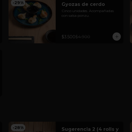
-
29
%
Gyozas de cerdo
Cinco unidades. Acompañadas 
con salsa ponzu.
$3.500
$4.900
-
28
%
Sugerencia 2 (4 rolls y