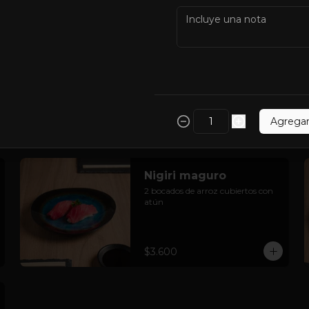
Kappa maki
Pepino, queso crema.
Agrega
$3.900
Nigiri maguro
2 bocados de arroz cubiertos con 
atún
$3.600