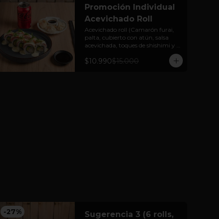
Promoción Individual
Acevichado Roll
Acevichado roll (Camarón furai, 
palta, cubierto con atún, salsa 
acevichada, toques de shishimi y 
cebollín.) 

$10.990
$15.000
+ bebida en lata + 3 unidades 
gyozas de cerdo o pollo
-
27
%
Sugerencia 3 (6 rolls,