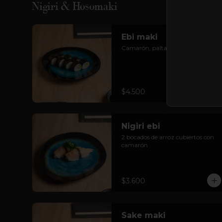
Nigiri & Hosomaki
Ebi maki
Camarón, palta.
$4.500
Nigiri ebi
2 bocados de arroz cubiertos con 
camarón
$3.600
Sake maki