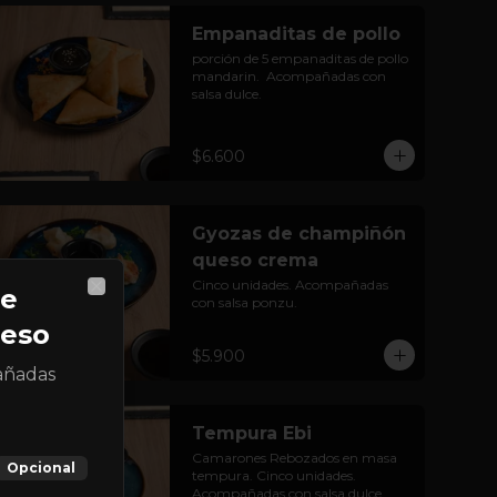
Empanaditas de pollo
porción de 5 empanaditas de pollo 
mandarin.  Acompañadas con 
salsa dulce.
$6.600
Gyozas de champiñón
queso crema
Cinco unidades. Acompañadas 
de
con salsa ponzu.
Close
eso
$5.900
añadas
Tempura Ebi
Camarones Rebozados en masa 
Opcional
tempura. Cinco unidades. 
Acompañadas con salsa dulce.