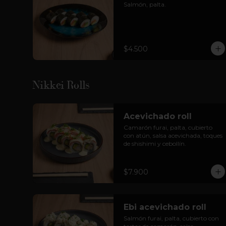
Salmón, palta.
$4.500
Nikkei Rolls
Acevichado roll
Camarón furai, palta, cubierto 
con atún, salsa acevichada, toques 
de shishimi y cebollín.
$7.900
Ebi acevichado roll
Salmón furai, palta, cubierto con 