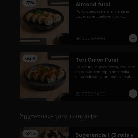
-
31
%
Almond furai
Pollo, queso crema, almendras 
tostadas, envuelto en panko.
$5.000
$7.200
-
32
%
Tori Onion Furai
Pollo furai, queso crema, envuelto 
en panko, con topín de cebolla 
caramelizada y un toque de salsa 
teriyaki.
$5.000
$7.400
Sugerencias para compartir
-
24
%
Sugerencia 1 (3 rolls y