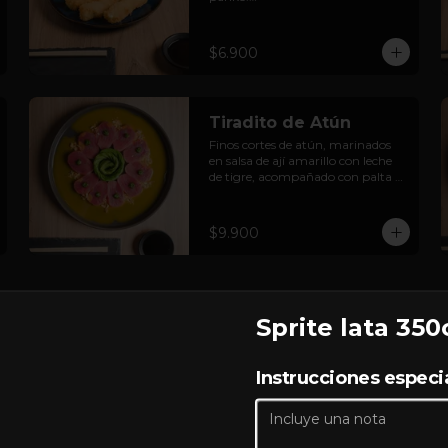
Cinco unidades. Acompañadas 
con salsa dulce.
$6.900
Tiradito de Atún
Finos cortes de atún, marinados 
en salsa de ají amarillo con leche 
de tigre, acompañado con palta y 
crocante de cancha.
$9.900
Sprite lata 350
Ceviche Mixto
Instrucciones especi
Salmón y Camarones aderezados 
al estilo peruano