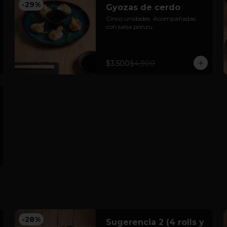
-
29
%
Gyozas de cerdo
Cinco unidades. Acompañadas 
con salsa ponzu.
$3.500
$4.900
-
28
%
Sugerencia 2 (4 rolls y