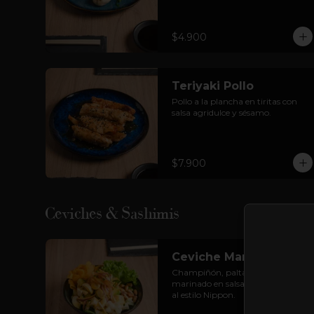
$4.900
Teriyaki Pollo
Pollo a la plancha en tiritas con 
salsa agridulce y sésamo.
$7.900
Ceviches & Sashimis
Ceviche Mantar
Champiñón, palta, leche de tigre, 
marinado en salsa de ají amarillo, 
al estilo Nippon.