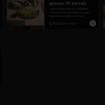
gyozas, 37 piezas)
1 gyozas de pollo (5 unidades)

1 almond roll envuelto en palta 

1 ebi roll envuelto en mixto

1 sake cheese tempura

$29.500
$40.800
1 chiizu onion roll envuelto en 
queso crema.

Para 2 a 3 personas

Cortesía: Salsa Soya, jengibre  y 
wasabi

(foto referencial)