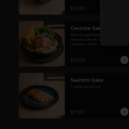
$12.500
Ceviche Sake
Salmón aderezado al estilo 
peruano, servido con cancha, 
camote y choclo.
$13.500
Sashimi Sake
7 cortes de salmón.
$7.900