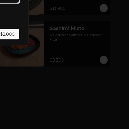
$13.900
Sashimi Mixto
r
$2.000
4 Cortes de Salmón, 4 Cortes de 
Atún
$8.300