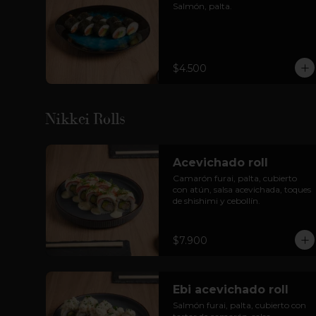
Salmón, palta.
$4.500
Nikkei Rolls
Acevichado roll
Camarón furai, palta, cubierto 
con atún, salsa acevichada, toques 
de shishimi y cebollín.
$7.900
Ebi acevichado roll
Salmón furai, palta, cubierto con 