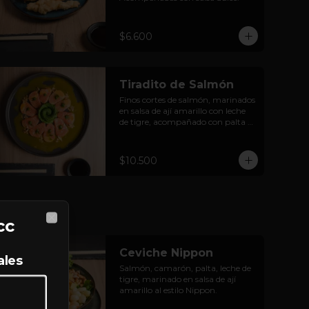
$6.600
Tiradito de Salmón
Finos cortes de salmón, marinados 
en salsa de ají amarillo con leche 
de tigre, acompañado con palta y 
crocante de cancha.
$10.500
cc
Close
Ceviche Nippon
ales
Salmón, camarón, palta, leche de 
tigre, marinado en salsa de ají 
amarillo al estilo Nippon.