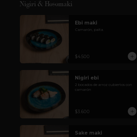
Nigiri & Hosomaki
Ebi maki
Camarón, palta.
$4.500
Nigiri ebi
2 bocados de arroz cubiertos con 
camarón
$3.600
Sake maki