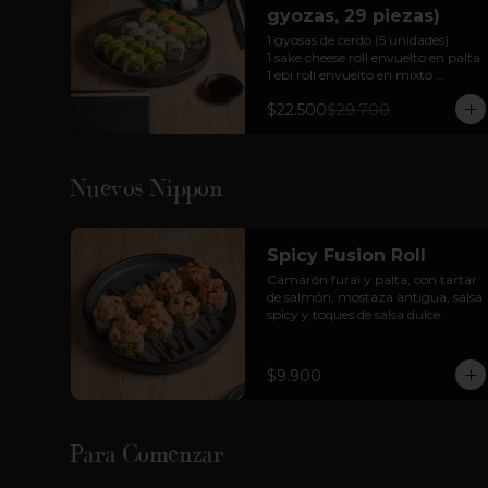
gyozas, 29 piezas)
1 gyosas de cerdo (5 unidades)

1 sake cheese roll envuelto en palta

1 ebi roll envuelto en mixto 

1 california tori envuelto en 
$22.500
$29.700
sésamo 

Para 2 personas

Cortesía: Salsa Soya, jengibre  y 
wasabi
Nuevos Nippon
Spicy Fusion Roll
Camarón furai y palta, con tartar 
de salmón, mostaza antigua, salsa 
spicy y toques de salsa dulce.
$9.900
Para Comenzar