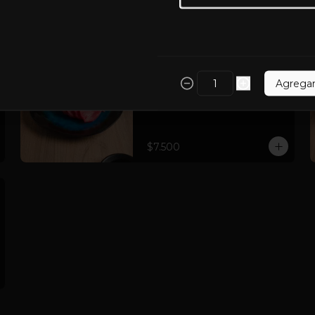
$12.900
Sashimi Maguro
Agrega
7 cortes de atún
$7.500