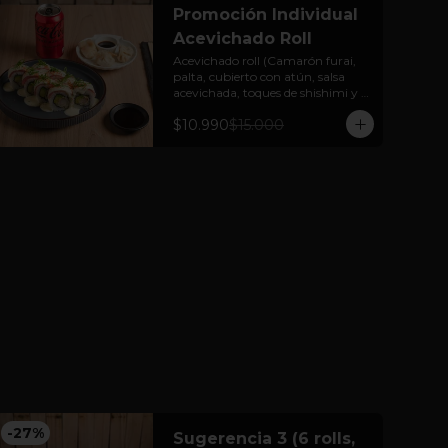
Promoción Individual
Acevichado Roll
Acevichado roll (Camarón furai, 
palta, cubierto con atún, salsa 
acevichada, toques de shishimi y 
cebollín.) 

$10.990
$15.000
+ bebida en lata + 3 unidades 
gyozas de cerdo o pollo
-
27
%
Sugerencia 3 (6 rolls,