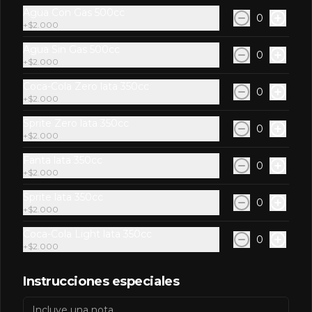
Agua Con Gas 500cc
0
+
$2.000
Agua Sin Gas 500cc
0
+
$2.000
Conócenos
Coca-Cola Zero lata 350cc
0
+
$2.000
Zona de Delivery
Sprite Zero lata 350cc
0
Términos y condiciones
+
$2.000
Política de privacidad
Fanta lata 350cc
0
+
$2.000
Redes sociales
Sprite lata 350cc
0
+
$2.000
Instagram
Coca-Cola Light lata 350cc
Facebook
0
+
$2.000
Mi cuenta
Instrucciones especiales
Pedir