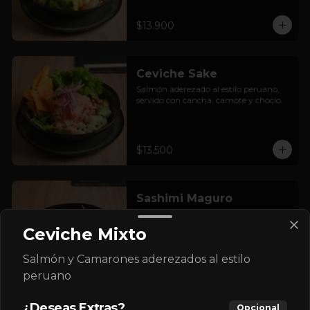
$13.900
Ceviche Sake
Salmón aderezado al estilo peruano, 
servido con cancha, camote y choclo.
$13.500
Sashimi Maguro
7 cortes de atún
Ceviche Mixto
Salmón y Camarones aderezados al estilo
$7.500
peruano
¿Deseas Extras?
Opcional