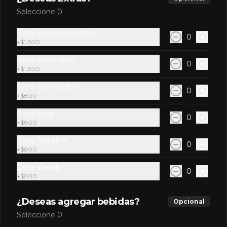
Sashimi Mixto
Seleccione 0
4 Cortes de Salmón, 4 Cortes de Atún
Extra Salsa Acevichada
0
+
$1.300
Extra Salsa Spicy
0
$8.300
+
$1.300
Extra Salsa Dulce
0
+
$800
Sashimi Sake
7 cortes de salmón.
Extra Soya
0
+
$800
Extra Jengibre
0
+
$800
$7.900
Extra Wasabi
0
+
$800
¿Deseas agregar bebidas?
Opcional
Seleccione 0