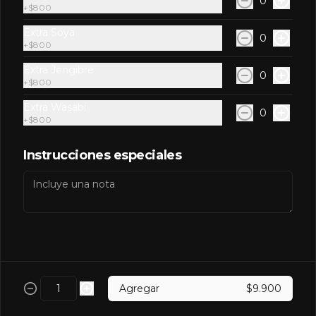
0
Términos y condiciones
+
$800
Política de privacidad
Extra Soya
0
+
$800
Redes sociales
Extra Jengibre
0
+
$800
Instagram
Extra Wasabi
Facebook
0
+
$800
Mi cuenta
Instrucciones especiales
Pedir
Nippon Puntos
Iniciar sesión
Powered by
Agregar
$9.900