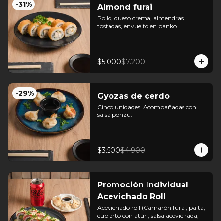
-
31
%
Almond furai
Pollo, queso crema, almendras 
tostadas, envuelto en panko.
$5.000
$7.200
-
29
%
Gyozas de cerdo
Cinco unidades. Acompañadas con 
salsa ponzu.
$3.500
$4.900
Promoción Individual
Acevichado Roll
Acevichado roll (Camarón furai, palta, 
cubierto con atún, salsa acevichada, 