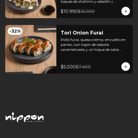
toques de shishimi y cebollín.) 

+ bebida en lata + 3 unidades gyozas 
$10.990
$15.000
de cerdo o pollo
-
32
%
Tori Onion Furai
Pollo furai, queso crema, envuelto en 
panko, con topín de cebolla 
caramelizada y un toque de salsa 
teriyaki.
$5.000
$7.400