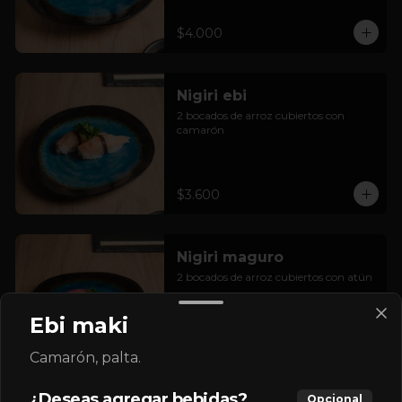
$4.000
Nigiri ebi
2 bocados de arroz cubiertos con 
camarón
$3.600
Nigiri maguro
2 bocados de arroz cubiertos con atún
Ebi maki
$3.600
Camarón, palta.
¿Deseas agregar bebidas?
Opcional