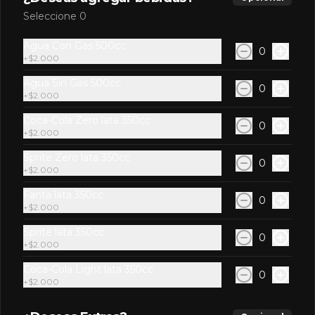
Nigiri sake
Seleccione 0
2 bocados de arroz cubiertos con 
salmón.
Agua Con Gas 500cc
0
+
$2.000
Agua Sin Gas 500cc
0
$3.600
+
$2.000
Coca-Cola Zero lata 350cc
0
+
$2.000
Sake maki
Salmón, palta.
Sprite Zero lata 350cc
0
+
$2.000
Fanta lata 350cc
0
+
$2.000
$4.500
Sprite lata 350cc
0
+
$2.000
Coca-Cola Light lata 350cc
0
+
$2.000