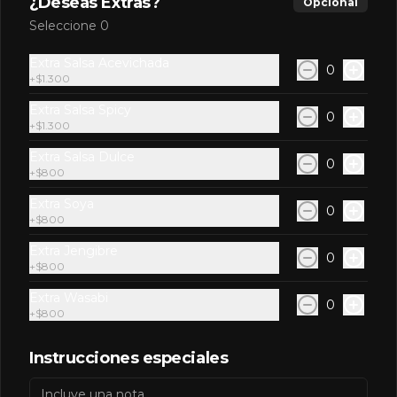
¿Deseas Extras?
Opcional
Seleccione 0
Extra Salsa Acevichada
0
+
$1.300
Conócenos
Extra Salsa Spicy
0
+
$1.300
Zona de Delivery
Extra Salsa Dulce
0
Términos y condiciones
+
$800
Política de privacidad
Extra Soya
0
+
$800
Redes sociales
Extra Jengibre
0
+
$800
Instagram
Extra Wasabi
Facebook
0
+
$800
Mi cuenta
Instrucciones especiales
Pedir