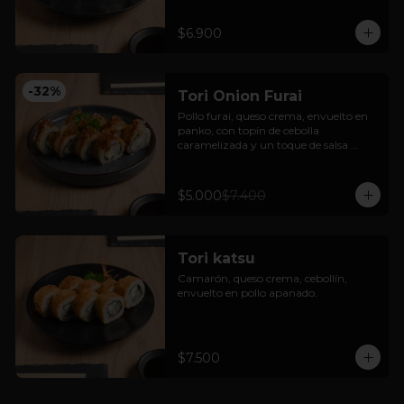
$6.900
-
32
%
Tori Onion Furai
Pollo furai, queso crema, envuelto en 
panko, con topín de cebolla 
caramelizada y un toque de salsa 
teriyaki.
$5.000
$7.400
Tori katsu
Camarón, queso crema, cebollín, 
envuelto en pollo apanado.
$7.500