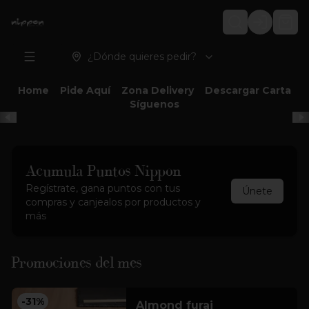
Login
¿Dónde quieres pedir?
Home
Pide Aquí
Zona Delivery
Descargar Carta
Síguenos
Acumula
Puntos Nippon
Regístrate, gana puntos con tus
Únete
compras y canjealos por productos y
más
Promociones del mes
-
31
%
Almond furai