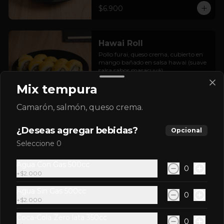
$6.900
Hawai Roll
Pollo furai, queso crema, cubierto en 
mango bañado en salsa hawai (suave 
salsa sabor maracuyá).
Mix tempura
$6.900
Camarón, salmón, queso crema.
¿Deseas agregar bebidas?
Opcional
Maguro Furai Roll
Seleccione 0
Atún furai, cebollín, queso crema, 
envuelto en nori, con topping de salsa 
spicy.
Agua Con Gas 500cc
0
+
$2.000
$7.900
Agua Sin Gas 500cc
0
+
$2.000
Coca-Cola Zero lata 350cc
0
Maguro roll