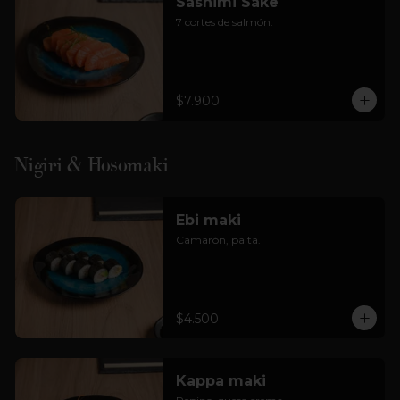
Sashimi Sake
7 cortes de salmón.
$7.900
Nigiri & Hosomaki
Ebi maki
Camarón, palta.
$4.500
Kappa maki