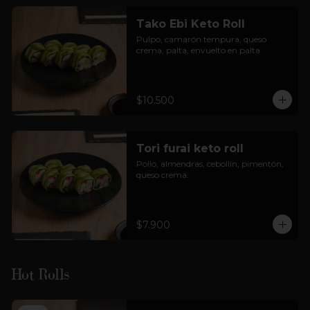
Tako Ebi Keto Roll
Pulpo, camarón tempura, queso 
crema, palta, envuelto en palta
$10.500
Tori furai keto roll
Pollo, almendras, cebollín, pimentón, 
queso crema.
$7.900
Hot Rolls