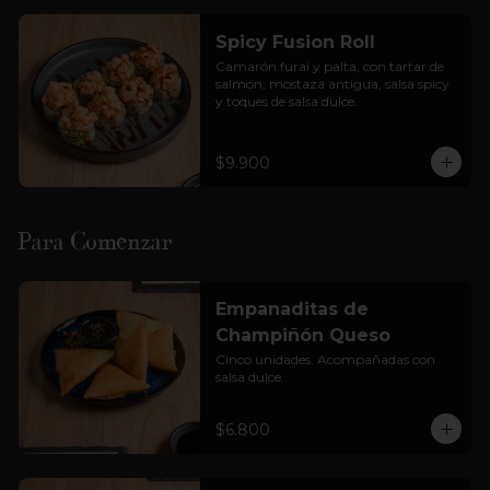
Cortesía: Salsa Soya, jengibre  y 
wasabi

Spicy Fusion Roll
(foto solo referencial)
Camarón furai y palta, con tartar de 
salmón, mostaza antigua, salsa spicy 
y toques de salsa dulce.
$9.900
Para Comenzar
Empanaditas de
Champiñón Queso
Cinco unidades. Acompañadas con 
salsa dulce.
$6.800