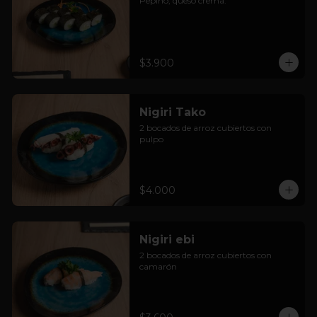
Pepino, queso crema.
$3.900
Nigiri Tako
2 bocados de arroz cubiertos con 
pulpo
$4.000
Nigiri ebi
2 bocados de arroz cubiertos con 
camarón