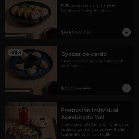
Pollo, queso crema, almendras 
tostadas, envuelto en panko.
$5.000
$7.200
-
29
%
Gyozas de cerdo
Cinco unidades. Acompañadas con 
salsa ponzu.
$3.500
$4.900
Promoción Individual
Acevichado Roll
Acevichado roll (Camarón furai, palta, 
cubierto con atún, salsa acevichada, 
toques de shishimi y cebollín.) 
