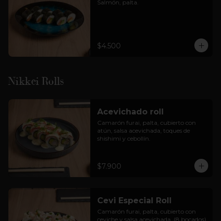
Salmón, palta.
$4.500
Nikkei Rolls
Acevichado roll
Camarón furai, palta, cubierto con 
atún, salsa acevichada, toques de 
shishimi y cebollín.
$7.900
Cevi Especial Roll
Camarón furai, palta, cubierto con 
ceviche y salsa acevichada. (8 bocados)