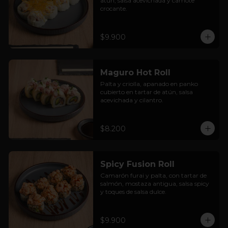
atún, salsa acevichada y camote 
crocante.
$9.900
Maguro Hot Roll
Palta y criolla, apanado en panko 
cubierto en tartar de atún, salsa 
acevichada y cilantro.
$8.200
Spicy Fusion Roll
Camarón furai y palta, con tartar de 
salmón, mostaza antigua, salsa spicy 
y toques de salsa dulce.
$9.900