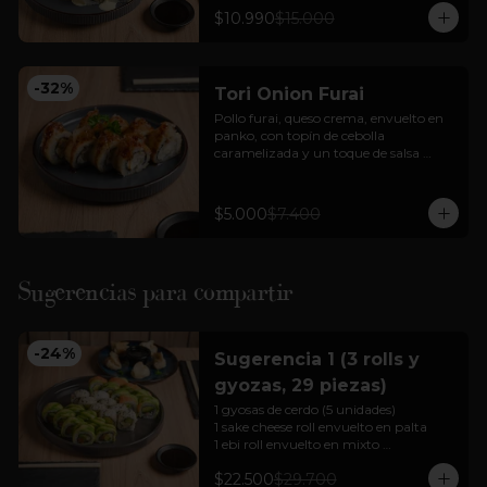
+ bebida en lata + 3 unidades gyozas 
$10.990
$15.000
de cerdo o pollo
-
32
%
Tori Onion Furai
Pollo furai, queso crema, envuelto en 
panko, con topín de cebolla 
caramelizada y un toque de salsa 
teriyaki.
$5.000
$7.400
Sugerencias para compartir
-
24
%
Sugerencia 1 (3 rolls y
gyozas, 29 piezas)
1 gyosas de cerdo (5 unidades)

1 sake cheese roll envuelto en palta

1 ebi roll envuelto en mixto 

1 california tori envuelto en sésamo 

$22.500
$29.700