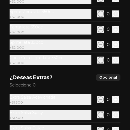
+
$2.000
Atún, palta.
Sprite Zero lata 350cc
0
+
$2.000
Fanta lata 350cc
0
$7.700
+
$2.000
Sprite lata 350cc
0
+
$2.000
Mango Roll
Coca-Cola Light lata 350cc
Camarón furai, queso crema, palta, 
0
+
$2.000
cubierto en mango con salsa de 
berries. (8 Bocados)
¿Deseas Extras?
Opcional
$7.700
Seleccione 0
Extra Salsa Acevichada
0
+
$1.300
Mushroom cheese roll
Champiñón salteado, queso crema, 
Extra Salsa Spicy
0
envuelto en palta.
+
$1.300
Extra Salsa Dulce