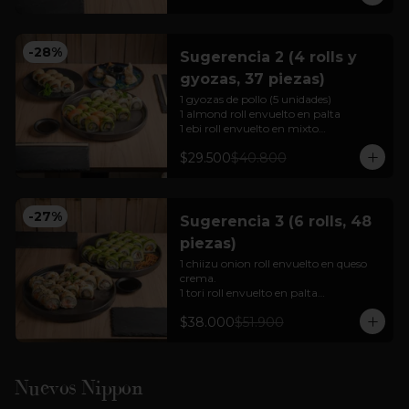
Para 2 personas

Cortesía: Salsa Soya, jengibre  y 
wasabi
-
28
%
Sugerencia 2 (4 rolls y
gyozas, 37 piezas)
1 gyozas de pollo (5 unidades)

1 almond roll envuelto en palta 

1 ebi roll envuelto en mixto

1 sake cheese tempura

$29.500
$40.800
1 chiizu onion roll envuelto en queso 
crema.

Para 2 a 3 personas

-
27
%
Sugerencia 3 (6 rolls, 48
Cortesía: Salsa Soya, jengibre  y 
piezas)
wasabi

(foto referencial)
1 chiizu onion roll envuelto en queso 
crema.

1 tori roll envuelto en palta

1 mushroom cheese roll envuelto en 
$38.000
$51.900
palta

1 sabi roll envuelto en palta

1 ebi cheese tempura (hot rolls)

1 mix tempura envuelto en nori 
tempurizado (hot rolls).

Nuevos Nippon