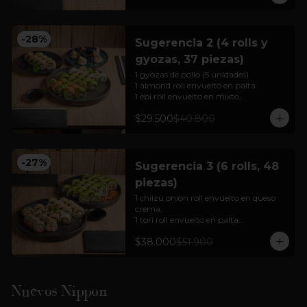
Para 2 personas

Cortesía: Salsa Soya, jengibre  y 
wasabi
-
28
%
Sugerencia 2 (4 rolls y
gyozas, 37 piezas)
1 gyozas de pollo (5 unidades)

1 almond roll envuelto en palta 

1 ebi roll envuelto en mixto

1 sake cheese tempura

$29.500
$40.800
1 chiizu onion roll envuelto en queso 
crema.

Para 2 a 3 personas

-
27
%
Sugerencia 3 (6 rolls, 48
Cortesía: Salsa Soya, jengibre  y 
piezas)
wasabi

(foto referencial)
1 chiizu onion roll envuelto en queso 
crema.

1 tori roll envuelto en palta

1 mushroom cheese roll envuelto en 
$38.000
$51.900
palta

1 sabi roll envuelto en palta

1 ebi cheese tempura (hot rolls)

1 mix tempura envuelto en nori 
tempurizado (hot rolls).

Nuevos Nippon