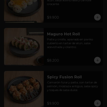
atún, salsa acevichada y camote 
crocante.
$9.900
Maguro Hot Roll
Palta y criolla, apanado en panko 
cubierto en tartar de atún, salsa 
acevichada y cilantro.
$8.200
Spicy Fusion Roll
Camarón furai y palta, con tartar de 
salmón, mostaza antigua, salsa spicy 
y toques de salsa dulce.
$9.900