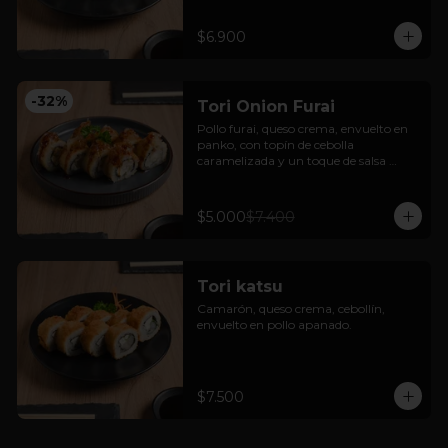
$6.900
-
32
%
Tori Onion Furai
Pollo furai, queso crema, envuelto en 
panko, con topín de cebolla 
caramelizada y un toque de salsa 
teriyaki.
$5.000
$7.400
Tori katsu
Camarón, queso crema, cebollín, 
envuelto en pollo apanado.
$7.500