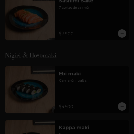
Sashimi Sake
7 cortes de salmón.
$7.900
Nigiri & Hosomaki
Ebi maki
Camarón, palta.
$4.500
Kappa maki