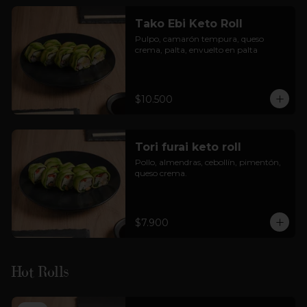
Tako Ebi Keto Roll
Pulpo, camarón tempura, queso 
crema, palta, envuelto en palta
$10.500
Tori furai keto roll
Pollo, almendras, cebollín, pimentón, 
queso crema.
$7.900
Hot Rolls