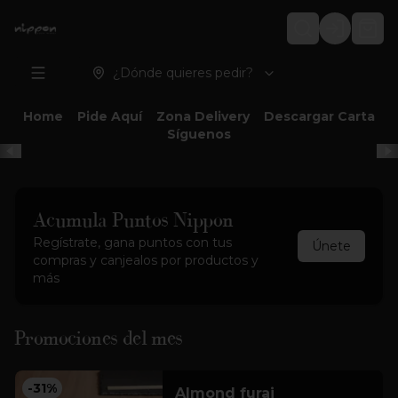
Login
¿Dónde quieres pedir?
Home
Pide Aquí
Zona Delivery
Descargar Carta
Síguenos
Acumula
Puntos Nippon
Regístrate, gana puntos con tus
Únete
compras y canjealos por productos y
más
Promociones del mes
-
31
%
Almond furai