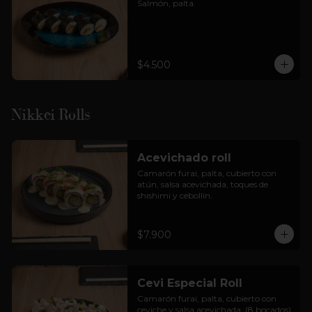
Salmón, palta.
$4.500
Nikkei Rolls
Acevichado roll
Camarón furai, palta, cubierto con 
atún, salsa acevichada, toques de 
shishimi y cebollín.
$7.900
Cevi Especial Roll
Camarón furai, palta, cubierto con 
ceviche y salsa acevichada. (8 bocados)