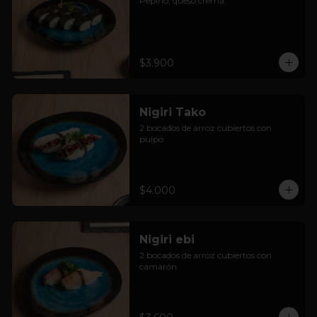
Pepino, queso crema.
$3.900
Nigiri Tako
2 bocados de arroz cubiertos con 
pulpo
$4.000
Nigiri ebi
2 bocados de arroz cubiertos con 
camarón