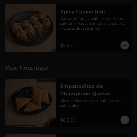
Cortesía: Salsa Soya, jengibre  y 
wasabi

Spicy Fusion Roll
(foto solo referencial)
Camarón furai y palta, con tartar de 
salmón, mostaza antigua, salsa spicy 
y toques de salsa dulce.
$9.900
Para Comenzar
Empanaditas de
Champiñón Queso
Cinco unidades. Acompañadas con 
salsa dulce.
$6.800