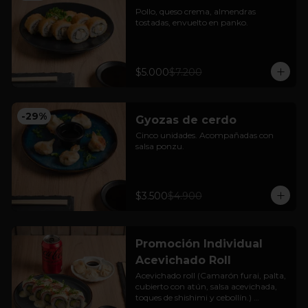
Pollo, queso crema, almendras 
tostadas, envuelto en panko.
$5.000
$7.200
-
29
%
Gyozas de cerdo
Cinco unidades. Acompañadas con 
salsa ponzu.
$3.500
$4.900
Promoción Individual
Acevichado Roll
Acevichado roll (Camarón furai, palta, 
cubierto con atún, salsa acevichada, 
toques de shishimi y cebollín.) 
