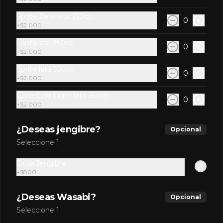
Atún, palta.
Sprite Zero lata 350cc
0
+
$2.000
Fanta lata 350cc
0
+
$2.000
$7.700
Sprite lata 350cc
0
+
$2.000
Mango Roll
Coca-Cola Light lata 350cc
0
Camarón furai, queso crema, palta, 
+
$2.000
cubierto en mango con salsa de 
berries. (8 Bocados)
¿Deseas jengibre?
Opcional
Seleccione 1
$7.700
Extra Jengibre
+
$800
Mushroom cheese roll
Champiñón salteado, queso crema, 
¿Deseas Wasabi?
Opcional
envuelto en palta.
Seleccione 1