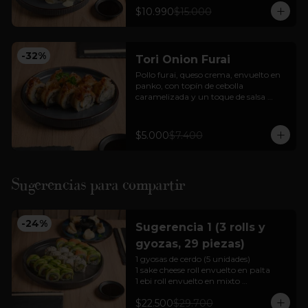
+ bebida en lata + 3 unidades gyozas 
$10.990
$15.000
de cerdo o pollo
-
32
%
Tori Onion Furai
Pollo furai, queso crema, envuelto en 
panko, con topín de cebolla 
caramelizada y un toque de salsa 
teriyaki.
$5.000
$7.400
Sugerencias para compartir
-
24
%
Sugerencia 1 (3 rolls y
gyozas, 29 piezas)
1 gyosas de cerdo (5 unidades)

1 sake cheese roll envuelto en palta

1 ebi roll envuelto en mixto 

1 california tori envuelto en sésamo 

$22.500
$29.700