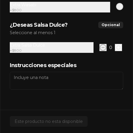
Extra Wasabi
$6.200
+
$800
¿Deseas Salsa Dulce?
Opcional
Polinesia Roll
Seleccione al menos 1
Atún, queso crema, piña, envuelto en 
palta y cubierto con salsa de mango. 
(8 Bocados)
Extra Salsa Dulce
0
+
$800
$7.700
Instrucciones especiales
Sabi cheese roll
Camarón, salmón, queso crema.
$7.900
Este producto no esta disponible