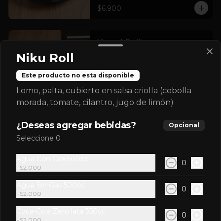
$6.900
Hawai Roll
Pollo furai, queso crema, cubierto en 
Niku Roll
mango bañado en salsa hawai (suave 
salsa sabor maracuyá).
Este producto no esta disponible
Lomo, palta, cubierto en salsa criolla (cebolla
$6.900
morada, tomate, cilantro, jugo de limón)
¿Deseas agregar bebidas?
Opcional
Maguro Furai Roll
Seleccione 0
Atún furai, cebollín, queso crema, 
envuelto en nori, con topping de salsa 
Agua Con Gas 500cc
spicy.
0
+
$2.000
Agua Sin Gas 500cc
$7.900
0
+
$2.000
Coca-Cola Zero lata 350cc
0
Maguro roll
+
$2.000