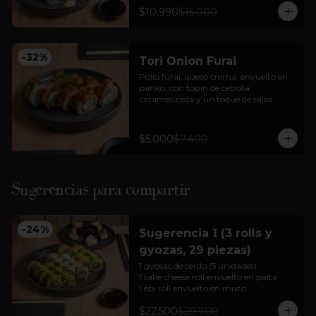
+ bebida en lata + 3 unidades gyozas 
$10.990
$15.000
de cerdo o pollo
-
32
%
Tori Onion Furai
Pollo furai, queso crema, envuelto en 
panko, con topín de cebolla 
caramelizada y un toque de salsa 
teriyaki.
$5.000
$7.400
Sugerencias para compartir
-
24
%
Sugerencia 1 (3 rolls y
gyozas, 29 piezas)
1 gyosas de cerdo (5 unidades)

1 sake cheese roll envuelto en palta

1 ebi roll envuelto en mixto 

1 california tori envuelto en sésamo 

$22.500
$29.700