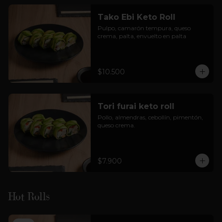
Tako Ebi Keto Roll
Pulpo, camarón tempura, queso 
crema, palta, envuelto en palta
$10.500
Tori furai keto roll
Pollo, almendras, cebollín, pimentón, 
queso crema.
$7.900
Hot Rolls