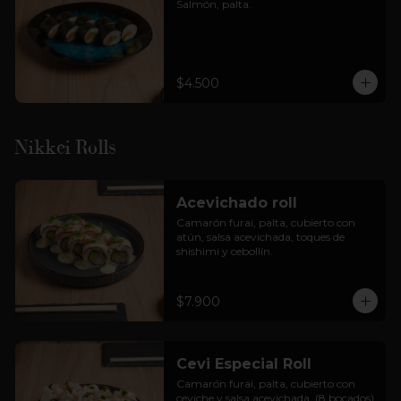
Salmón, palta.
$4.500
Nikkei Rolls
Acevichado roll
Camarón furai, palta, cubierto con 
atún, salsa acevichada, toques de 
shishimi y cebollín.
$7.900
Cevi Especial Roll
Camarón furai, palta, cubierto con 
ceviche y salsa acevichada. (8 bocados)