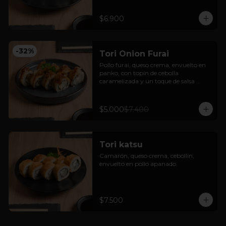
$6.900
-
32
%
Tori Onion Furai
Pollo furai, queso crema, envuelto en 
panko, con topín de cebolla 
caramelizada y un toque de salsa 
teriyaki.
$5.000
$7.400
Tori katsu
Camarón, queso crema, cebollín, 
envuelto en pollo apanado.
$7.500