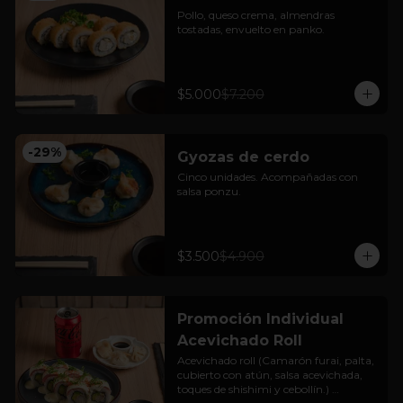
Pollo, queso crema, almendras 
tostadas, envuelto en panko.
$5.000
$7.200
-
29
%
Gyozas de cerdo
Cinco unidades. Acompañadas con 
salsa ponzu.
$3.500
$4.900
Promoción Individual
Acevichado Roll
Acevichado roll (Camarón furai, palta, 
cubierto con atún, salsa acevichada, 
toques de shishimi y cebollín.) 
