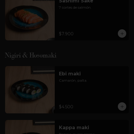
Sashimi Sake
7 cortes de salmón.
$7.900
Nigiri & Hosomaki
Ebi maki
Camarón, palta.
$4.500
Kappa maki