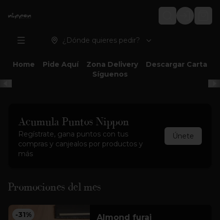
Login
¿Dónde quieres pedir?
Home
Pide Aquí
Zona Delivery
Descargar Carta
Síguenos
Acumula
Puntos Nippon
Regístrate, gana puntos con tus
Únete
compras y canjealos por productos y
más
Promociones del mes
-
31
%
Almond furai