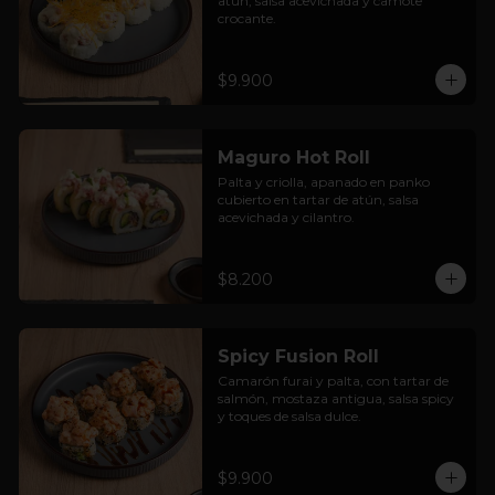
atún, salsa acevichada y camote 
crocante.
$9.900
Maguro Hot Roll
Palta y criolla, apanado en panko 
cubierto en tartar de atún, salsa 
acevichada y cilantro.
$8.200
Spicy Fusion Roll
Camarón furai y palta, con tartar de 
salmón, mostaza antigua, salsa spicy 
y toques de salsa dulce.
$9.900