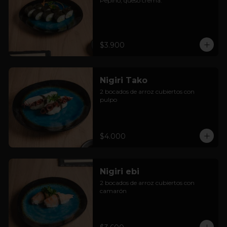
Pepino, queso crema.
$3.900
Nigiri Tako
2 bocados de arroz cubiertos con 
pulpo
$4.000
Nigiri ebi
2 bocados de arroz cubiertos con 
camarón