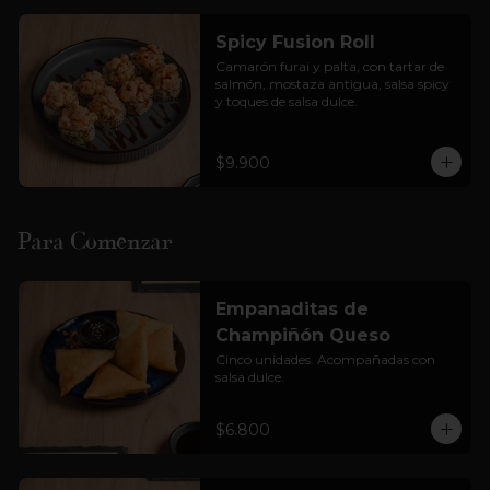
Cortesía: Salsa Soya, jengibre  y 
wasabi

Spicy Fusion Roll
(foto solo referencial)
Camarón furai y palta, con tartar de 
salmón, mostaza antigua, salsa spicy 
y toques de salsa dulce.
$9.900
Para Comenzar
Empanaditas de
Champiñón Queso
Cinco unidades. Acompañadas con 
salsa dulce.
$6.800