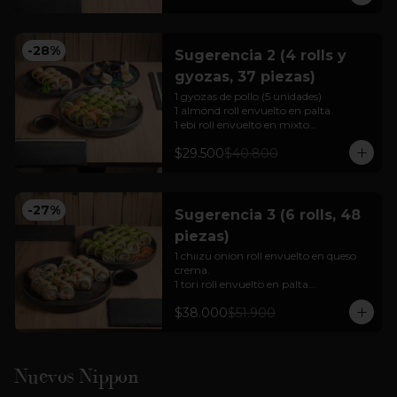
Para 2 personas

Cortesía: Salsa Soya, jengibre  y 
wasabi
-
28
%
Sugerencia 2 (4 rolls y
gyozas, 37 piezas)
1 gyozas de pollo (5 unidades)

1 almond roll envuelto en palta 

1 ebi roll envuelto en mixto

1 sake cheese tempura

$29.500
$40.800
1 chiizu onion roll envuelto en queso 
crema.

Para 2 a 3 personas

-
27
%
Sugerencia 3 (6 rolls, 48
Cortesía: Salsa Soya, jengibre  y 
piezas)
wasabi

(foto referencial)
1 chiizu onion roll envuelto en queso 
crema.

1 tori roll envuelto en palta

1 mushroom cheese roll envuelto en 
$38.000
$51.900
palta

1 sabi roll envuelto en palta

1 ebi cheese tempura (hot rolls)

1 mix tempura envuelto en nori 
tempurizado (hot rolls).

Nuevos Nippon