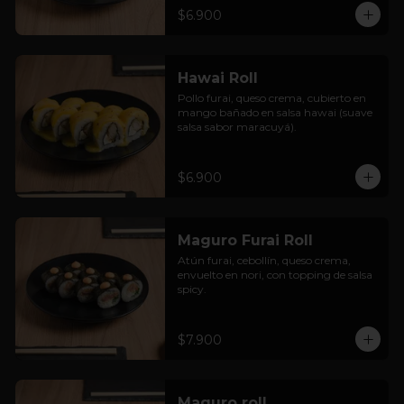
$6.900
Hawai Roll
Pollo furai, queso crema, cubierto en 
mango bañado en salsa hawai (suave 
salsa sabor maracuyá).
$6.900
Maguro Furai Roll
Atún furai, cebollín, queso crema, 
envuelto en nori, con topping de salsa 
spicy.
$7.900
Maguro roll